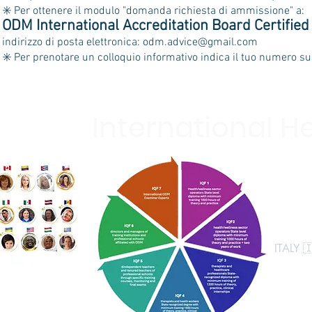
✳️ Per ottenere il modulo "domanda richiesta di ammissione" a:
ODM International Accreditation Board Certifie
indirizzo di posta elettronica:
odm.advice@gmail.com
✳️ Per prenotare un colloquio informativo indica il tuo numero su 
International H
HOME
WHO W
NEW E
MEMBE
ITALY 
PARTN
CONTA